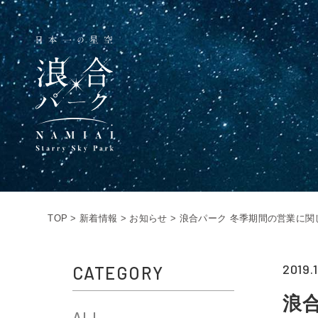
TOP
>
新着情報
>
お知らせ
>
浪合パーク 冬季期間の営業に関
2019.
CATEGORY
浪
ALL