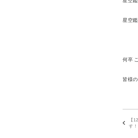
星空鑑
星空鑑
何卒 
皆様の
【1
す！