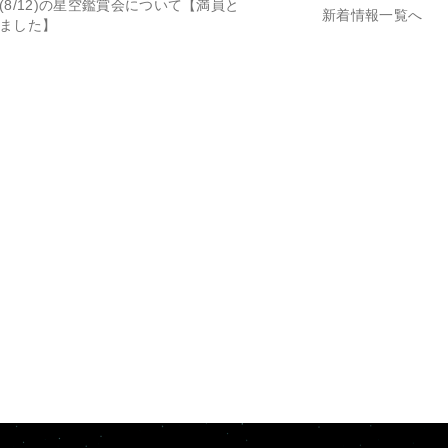
(8/12)の星空鑑賞会について【満員と
新着情報一覧へ
ました】