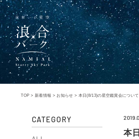
TOP
>
新着情報
>
お知らせ
>
本日(8/13)の星空鑑賞会につ
2019.
CATEGORY
本
ALL